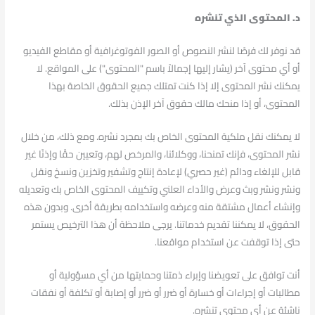
د. المحتوى الذي تنشره
قد نوفر لك فرصًا لنشر النصوص أو الصور الفوتوغرافية أو مقاطع الفيديو
أو أي محتوى آخر (يشار إليها إجمالاً باسم "المحتوى") على المواقع. لا
يمكنك نشر المحتوى إلا إذا كنت تمتلك جميع الحقوق الخاصة بهذا
المحتوى، أو إذا منحك مالك حقوق آخر الإذن بذلك.
لا يمكنك نقل ملكية المحتوى الخاص بك بمجرد نشره. ومع ذلك، من خلال
نشر المحتوى، فإنك تمنحنا، ووكلائنا، والمرخص لهم، وتعيين حقًا وإذنًا غير
قابل للإلغاء ودائم (غير حصري) لإعادة إنتاج وتشفير وتخزين ونسخ ونقل
ونشر ونشر وبث وعرض والأداء العلني وتكييف المحتوى الخاص بك وتعديله
وإنشاء أعمال مشتقة منه وعرضه واستخدامه بطريقة أخرى. وبدون هذه
الحقوق، لا يمكننا تقديم خدماتنا. يرجى ملاحظة أن هذا الترخيص يستمر
حتى إذا توقفت عن استخدام مواقعنا.
أنت توافق على تعويضنا وإبراء ذمتنا وحمايتها من أي مسؤولية أو
مطالبات أو إجراءات أو خسارة أو ضرر أو ضرر أو إصابة أو تكلفة أو نفقات
ناشئة عن أي محتوى تنشره.