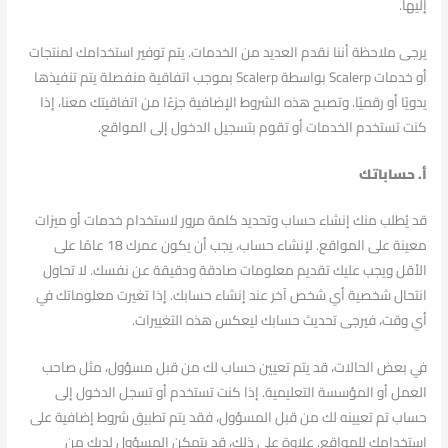
إليها.
يرجى ملاحظة أننا نقدم العديد من الخدمات. يتم توفير استخدامك لمنتجات
أو خدمات Scalerp بواسطة Scalerp بموجب اتفاقية منفصلة يتم تنفيذها
يدويًا أو رقميًا. وتصبح هذه الشروط الإضافية جزءًا من اتفاقيتك معنا، إذا
كنت تستخدم الخدمات أو تقوم بتسجيل الدخول إلى المواقع.
أ. حساباتك
قد يُطلب منك إنشاء حساب وتحديد كلمة مرور لاستخدام خدمات أو ميزات
معينة على المواقع. لإنشاء حساب، يجب أن يكون عمرك 18 عامًا على
الأقل ويجب عليك تقديم معلومات صادقة ودقيقة عن نفسك. لا تحاول
انتحال شخصية أي شخص آخر عند إنشاء حسابك. إذا تغيرت معلوماتك في
أي وقت، فيرجى تحديث حسابك ليعكس هذه التغييرات.
في بعض الحالات، قد يتم تعيين حساب لك من قبل مسؤول، مثل صاحب
العمل أو المؤسسة التعليمية. إذا كنت تستخدم أو تسجل الدخول إلى
حساب تم تعيينه لك من قبل المسؤول، فقد يتم تطبيق شروط إضافية على
استخدامك للمواقع. علاوة على ذلك، قد يتمكن المسؤول لديك من