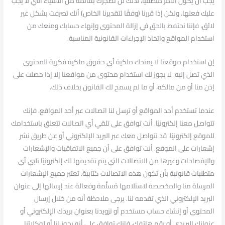
يجب أن يكون الأمر منطقيًا، لذلك لن نضجرك بقائمة من الأشياء التي لا يجب
عليك فعلها. ولكن إذا قررنا (وفقًا لتقديرنا الخاص) أنك تصرفت بشكل غير
لائق، فإننا نحتفظ بالحق في إزالة المحتوى وإنهاء حسابك ومنعك من
استخدام المواقع واتخاذ الإجراءات القانونية المناسبة.
إن استخدام موقعنا لا يمنحك ملكية أي حقوق ملكية فكرية للمحتوى
الذي تصل إليه. لا يجوز لك استخدام محتوى من مواقعنا إلا إذا حصلت على
إذن منا أو من مالكه، أو ما لم يسمح لك القانون بخلاف ذلك.
عندما تستخدم أحد المواقع أو ترسل لنا اتصالات عبر أحد المواقع، فإنك
تتواصل معنا إلكترونيًا. أنت توافق على تلقي أي اتصالات تتعلق باستخدامك
للموقع إلكترونيًا. قد نتواصل معك عبر البريد الإلكتروني أو عن طريق نشر
إشعارات على الموقع. أنت توافق على أن جميع الاتفاقيات والإشعارات
والإفصاحات وغيرها من الاتصالات التي يتم تقديمها لك إلكترونيًا تلبي أي
متطلبات قانونية بأن تكون هذه الاتصالات كتابية. تعتبر جميع الإشعارات
المرسلة منا والمخصصة لاستلامها مُسلَّمة وفعالة عند إرسالها إلى عنوان
البريد الإلكتروني الذي تقدمه لنا. يرجى ملاحظة أنه من خلال إرسال
المحتوى أو إنشاء حساب مستخدم أو تزويدنا بعنوان بريدك الإلكتروني أو
عنوانك البريدي أو رقم هاتفك، فإنك توافق على أنه يجوز لنا أو لوكلائنا