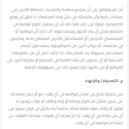
أنت تقر وتوافق على أن مجتمع Scalerp والمنتديات المماثلة الأخرى هي
مساحات عامة وأن مشاركتك في مثل هذه المجتمعات لا تخلق أي توقع
للخصوصية. علاوة على ذلك، فإنك تقر بأن أي محتوى تقوم بتوصيله في
المجتمع يمكن أن يراه الآخرون ويستخدمونه. أنت تدرك أن موظفينا أو
المساهمين الخارجيين أو المستخدمين الآخرين المرتبطين بنا قد يشاركون
في مجتمعات أو جوانب أخرى من المواقع وقد يستخدمون أسماء
مستخدمين مجهولة عند القيام بذلك. إذا اخترت جعل أي من معلوماتك
الشخصية أو أي محتوى آخر متاحًا للعامة في المجتمع أو بطريقة أخرى على
المواقع أو من خلالها، فإنك تفعل ذلك على مسؤوليتك الخاصة.
ج. التعديلات والإنهاء
نحن نحتفظ بالحق في تعديل مواقعنا في أي وقت، مع أو بدون إشعار لك.
على سبيل المثال، قد نقوم بإضافة أو إزالة وظائف أو ميزات، ويجوز لنا
تعليق أو إيقاف ميزة معينة تمامًا. نحتفظ أيضًا بالحق في فرض رسوم على
أي من ميزاتنا في أي وقت. إذا لم تعجبك أي تغييرات، فيمكنك التوقف عن
استخدام مواقعنا في أي وقت.