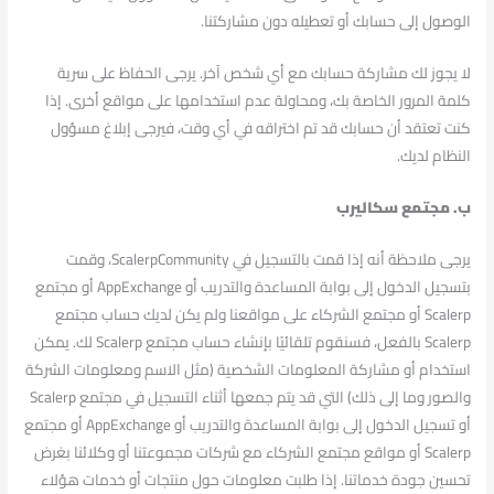
الوصول إلى حسابك أو تعطيله دون مشاركتنا.
لا يجوز لك مشاركة حسابك مع أي شخص آخر. يرجى الحفاظ على سرية
كلمة المرور الخاصة بك، ومحاولة عدم استخدامها على مواقع أخرى. إذا
كنت تعتقد أن حسابك قد تم اختراقه في أي وقت، فيرجى إبلاغ مسؤول
النظام لديك.
ب. مجتمع سكاليرب
يرجى ملاحظة أنه إذا قمت بالتسجيل في ScalerpCommunity، وقمت
بتسجيل الدخول إلى بوابة المساعدة والتدريب أو AppExchange أو مجتمع
Scalerp أو مجتمع الشركاء على مواقعنا ولم يكن لديك حساب مجتمع
Scalerp بالفعل، فسنقوم تلقائيًا بإنشاء حساب مجتمع Scalerp لك. يمكن
استخدام أو مشاركة المعلومات الشخصية (مثل الاسم ومعلومات الشركة
والصور وما إلى ذلك) التي قد يتم جمعها أثناء التسجيل في مجتمع Scalerp
أو تسجيل الدخول إلى بوابة المساعدة والتدريب أو AppExchange أو مجتمع
Scalerp أو مواقع مجتمع الشركاء مع شركات مجموعتنا أو وكلائنا بغرض
تحسين جودة خدماتنا. إذا طلبت معلومات حول منتجات أو خدمات هؤلاء