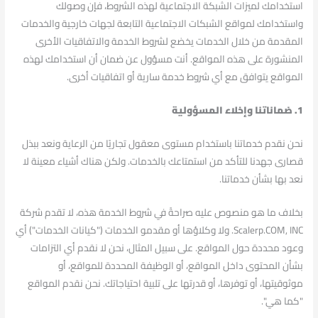
استخدامك لميزات الشبكة الاجتماعية لهذه الشروط، فإن وصولك
واستخدامك لمواقع الشبكات الاجتماعية التابعة لجهات خارجية والخدمات
المقدمة من خلال الخدمات يخضع لشروط الخدمة والاتفاقيات الأخرى
المنشورة على هذه المواقع. أنت مسؤول عن ضمان أن استخدامك لهذه
المواقع يتوافق مع أي شروط خدمة سارية أو اتفاقيات أخرى.
1. ضماناتنا وإخلاء المسؤولية
نحن نقدم خدماتنا باستخدام مستوى معقول تجاريًا من الرعاية ونعد ببذل
قصارى جهدنا للتأكد من استمتاعك بالخدمات. ولكن هناك أشياء معينة لا
نعد بها بشأن خدماتنا.
بخلاف ما هو منصوص عليه صراحةً في شروط الخدمة هذه، لا تقدم شركة
Scalerp.COM, INC. ولا وكلاؤها أو مقدمو الخدمات ("كيانات الخدمات") أي
وعود محددة حول المواقع. على سبيل المثال، نحن لا نقدم أي التزامات
بشأن المحتوى داخل المواقع، أو الوظيفة المحددة للمواقع، أو
موثوقيتها، أو توفرها، أو قدرتها على تلبية احتياجاتك. نحن نقدم المواقع
"كما هي".