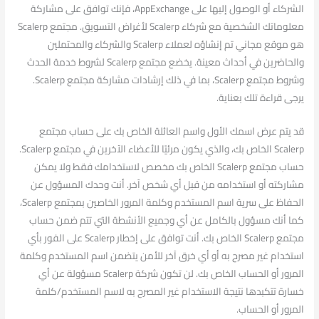
الشركاء أو الوصول إليها على AppExchange، فإنك توافق على مشاركة
معلوماتك الشخصية مع شركاء Scalerp لأغراض التسويق. مجتمع Scalerp
هو موقع مجاني تم إنشاؤه لعملاء Scalerp والشركاء والمحتملين
والحاضرين في أحداث معينة. يخضع مجتمع Scalerp لشروط خدمة الحدث
وشروط مجتمع Scalerp، بما في ذلك إرشادات مشاركة مجتمع Scalerp.
يرجى قراءة تلك بعناية.
قد يتم عرض اسمك الأول واسم العائلة الخاص بك على حساب مجتمع
Scalerp الخاص بك، والذي يكون مرئيًا للأعضاء الآخرين في مجتمع Scalerp.
حساب مجتمع Scalerp الخاص بك مخصص لاستخدامك فقط ولا يمكن
مشاركته أو استخدامه من قبل أي شخص آخر. أنت وحدك المسؤول عن
الحفاظ على سرية اسم المستخدم وكلمة المرور الخاصين بمجتمع Scalerp،
كما أنك مسؤول بالكامل عن أي وجميع الأنشطة التي تتم ضمن حساب
مجتمع Scalerp الخاص بك. أنت توافق على إخطار Scalerp على الفور بأي
استخدام غير مصرح به أو أي خرق آخر للأمن يتضمن اسم المستخدم وكلمة
المرور أو الحساب الخاص بك. لن تكون شركة Scalerp مسؤولة عن أي
خسارة تتكبدها نتيجة الاستخدام غير المصرح به لاسم المستخدم/كلمة
المرور أو الحساب.