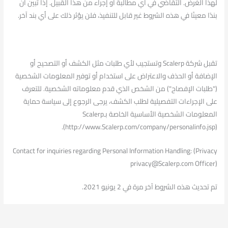
لهذا الغرض. التقاضي في أي مطالبة أو إجراء من هذا القبيل. إذا تبين أن
بندًا معينًا في هذه الشروط غير قابل للتنفيذ، فلن يؤثر ذلك على أي بند آخر.
تقبل شركة Scalerp وتستجيب لأي طلبات مثل الكشف أو التصحيح أو
الإضافة أو الحذف والاعتراض على استخدام أو توفير المعلومات الشخصية
("طلبات الإفصاح") من الشخص الذي قدم معلوماته الشخصية. للتعرف
على الإجراءات التفصيلية لطلب الكشف، يرجى الرجوع إلى سياسة حماية
المعلومات الشخصية الأساسية الخاصة بـScalerp
(http://www.Scalerp.com/company/personalinfo.jsp).
Contact for inquiries regarding Personal Information Handling: (Privacy
@ycavirp
moc.prelacS
Officer)
تم تحديث هذه الشروط آخر مرة في 2 يونيو 2021.