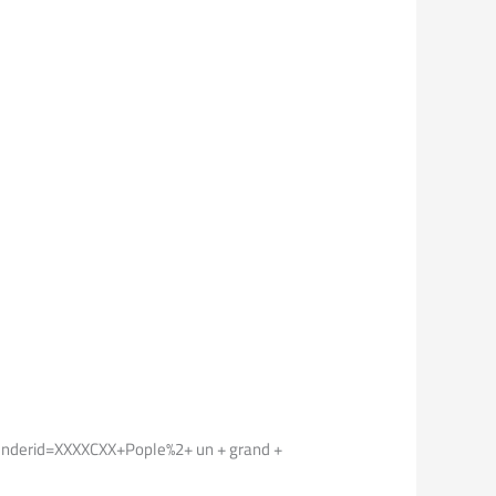
erid=XXXXCXX+Pople%2+ un + grand +