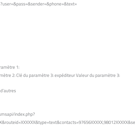
php?user=&pass=&sender=&phone=&text=
aramètre 1:
amètre 2: Clé du paramètre 3: expéditeur Valeur du paramètre 3:
 d’autres
/smsapi/index.php?
routeid=XXXXXX&type=text&contacts=97656XXXXX,98012XXXXX&send