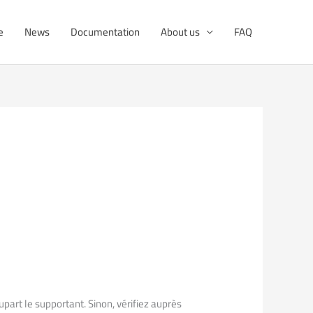
e
News
Documentation
About us
FAQ
upart le supportant. Sinon, vérifiez auprès